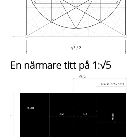
En närmare titt på 1:√5