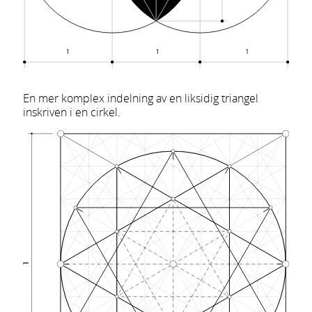
En mer komplex indelning av en liksidig triangel
inskriven i en cirkel.