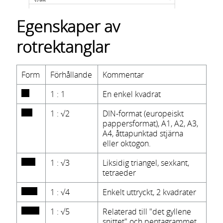
Egenskaper av
rotrektanglar
Form
Förhållande
Kommentar
1 : 1
En enkel kvadrat
1 : √2
DIN-format (europeiskt
pappersformat), A1, A2, A3,
A4, åttapunktad stjärna
eller oktogon.
1 : √3
Liksidig triangel, sexkant,
tetraeder
1 : √4
Enkelt uttryckt, 2 kvadrater
1 : √5
Relaterad till "det gyllene
snittet" och pentagrammet