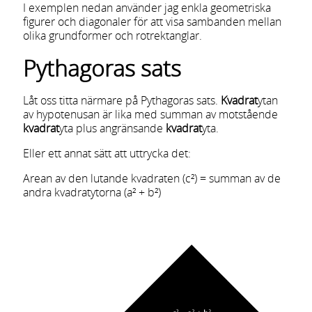
I exemplen nedan använder jag enkla geometriska
figurer och diagonaler för att visa sambanden mellan
olika grundformer och rotrektanglar.
Pythagoras sats
Låt oss titta närmare på Pythagoras sats.
Kvadrat
ytan
av hypotenusan är lika med summan av motstående
kvadrat
yta plus angränsande
kvadrat
yta.
Eller ett annat sätt att uttrycka det:
Arean av den lutande kvadraten (c²) = summan av de
andra kvadratytorna (a² + b²)