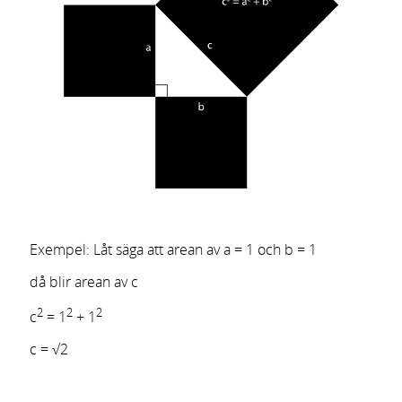
Exempel: Låt säga att arean av a = 1 och b = 1
då blir arean av c
2
2
2
c
= 1
+ 1
c = √2